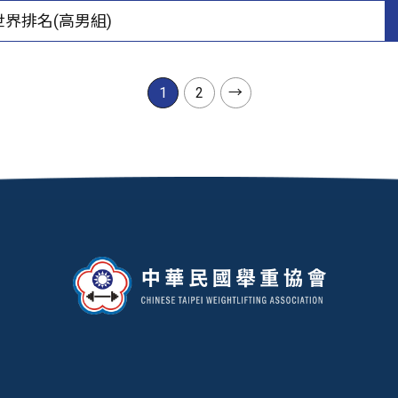
世界排名(高男組)
1
2
→