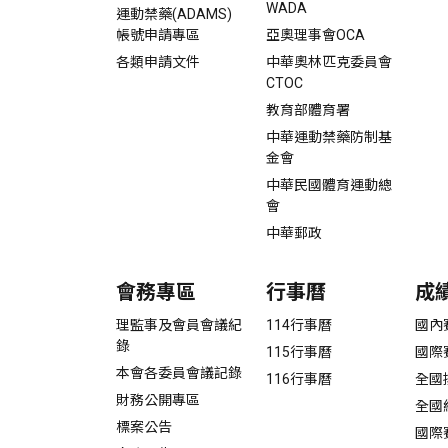
WADA
運動禁藥(ADAMS)
帳號申請專區
亞奧理事會OCA
各類申請文件
中華奧林匹克委員會
CTOC
教育部體育署
中華運動禁藥防制基
金會
中華民國體育運動總
會
中華郵政
會務專區
行事曆
成
理監事及會員會議紀
114行事曆
國內
錄
115行事曆
國際
本會各委員會議記錄
116行事曆
全國
財務公開專區
全國
標案公告
國際