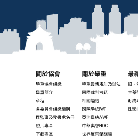
關於協會
關於舉重
最
舉重協會組織
舉重最新規則及辦法
招、
舉重簡介
國際裁判考題
禁藥
章程
相關連結
財務
各委員會組織簡則
國際舉總IWF
性騷
理監事及秘書處名冊
亞洲舉總AWF
照片專區
中華奧會NOC
下載專區
世界反禁藥組織