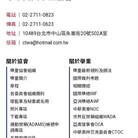
電話
02-2711-0823
傳真
02-2711-0623
地址
10489台北市中山區朱崙街20號502A室
信箱
ctwa@hotmail.com.tw
關於協會
關於舉重
舉重協會組織
舉重最新規則及辦法
舉重簡介
國際裁判考題
章程
相關連結
各委員會組織簡則
國際舉總IWF
理監事及秘書處名冊
亞洲舉總AWF
照片專區
中華奧會NOC
下載專區
世界反禁藥組織WADA
運動禁藥(ADAMS)帳號申
亞奧理事會OCA
請專區
中華奧林匹克委員會CTOC