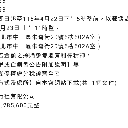
23
23
日起至115年4月22日下午5時整前，以郵遞
月23日 上午11時整。
市中山區朱崙街20號5樓502A室 )
市中山區朱崙街20號5樓502A室 )
告金額之採購參考最有利標精神。
單或企劃書公告附加說明】無
受停權處分稅證齊全者。
式及處所】自本會網站下載(共11個文件)
行社有限公司
285,600元整