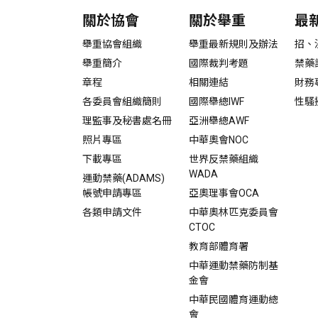
關於協會
關於舉重
最
舉重協會組織
舉重最新規則及辦法
招、
舉重簡介
國際裁判考題
禁藥
章程
相關連結
財務
各委員會組織簡則
國際舉總IWF
性騷
理監事及秘書處名冊
亞洲舉總AWF
照片專區
中華奧會NOC
下載專區
世界反禁藥組織
WADA
運動禁藥(ADAMS)
帳號申請專區
亞奧理事會OCA
各類申請文件
中華奧林匹克委員會
CTOC
教育部體育署
中華運動禁藥防制基
金會
中華民國體育運動總
會