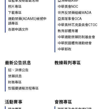
理監事及秘書處名冊
亞洲舉總AWF
照片專區
中華奧會NOC
下載專區
世界反禁藥組織WADA
運動禁藥(ADAMS)帳號申
亞奧理事會OCA
請專區
中華奧林匹克委員會CTOC
各類申請文件
教育部體育署
中華運動禁藥防制基金會
中華民國體育運動總會
中華郵政
最新公告訊息
教練裁判專區
招、決標公告
禁藥訊息
財務專區
性騷擾通報流程專區
活動賽事
會務專區