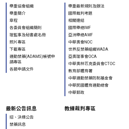
舉重協會組織
舉重最新規則及辦法
舉重簡介
國際裁判考題
章程
相關連結
各委員會組織簡則
國際舉總IWF
理監事及秘書處名冊
亞洲舉總AWF
照片專區
中華奧會NOC
下載專區
世界反禁藥組織WADA
運動禁藥(ADAMS)帳號申
亞奧理事會OCA
請專區
中華奧林匹克委員會CTOC
各類申請文件
教育部體育署
中華運動禁藥防制基金會
中華民國體育運動總會
中華郵政
最新公告訊息
教練裁判專區
招、決標公告
禁藥訊息